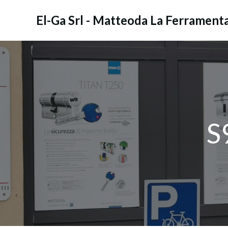
Vai
al
El-Ga Srl - Matteoda La Ferrament
contenuto
S