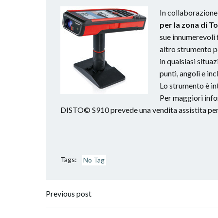
In collaborazio
per la zona di T
sue innumerevoli f
altro strumento p
in qualsiasi situa
punti, angoli e i
Lo strumento è i
Per maggiori info
DISTO© S910 prevede una vendita assistita per 
Tags:
No Tag
Post
Previous post