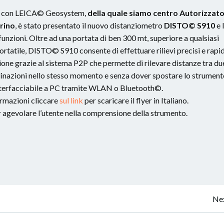
ne con LEICA© Geosystem,
della quale siamo centro Autorizzat
orino
, è stato presentato il nuovo distanziometro
DISTO© S910
e 
unzioni. Oltre ad una portata di ben 300 mt, superiore a qualsiasi
ortatile, DISTO© S910 consente di effettuare rilievi precisi e rapid
zione grazie al sistema P2P che permette di rilevare distanze tra du
nclinazioni nello stesso momento e senza dover spostare lo strument
nterfacciabile a PC tramite WLAN o Bluetooth©.
rmazioni cliccare
sul link
per scaricare il flyer in Italiano.
agevolare l’utente nella comprensione della strumento.
Post
Nex