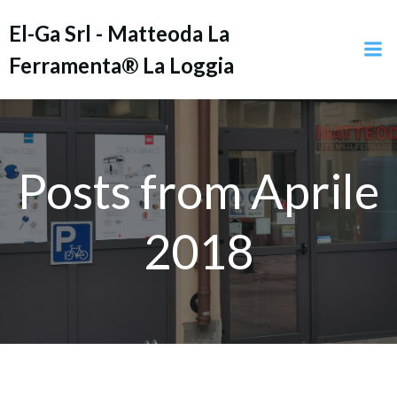
Vai
El-Ga Srl - Matteoda La
al
contenuto
Ferramenta® La Loggia
Posts from Aprile
2018