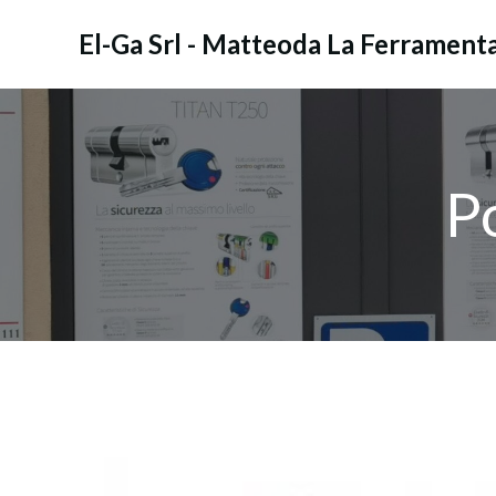
Vai
al
El-Ga Srl - Matteoda La Ferrament
contenuto
P