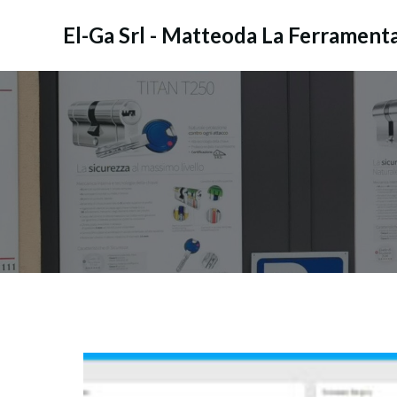
Vai
al
El-Ga Srl - Matteoda La Ferrament
contenuto