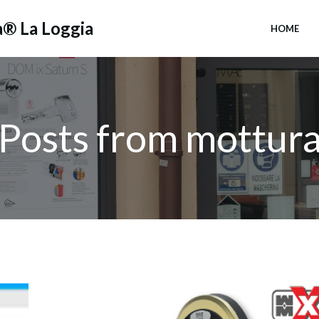
a® La Loggia
HOME
Posts from mottur